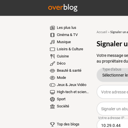
Les plus lus
Signaler un 
Accueil
»
Cinéma & TV
Signaler 
Musique
Loisirs & Culture
Votre message ser
Cuisine
au propriétaire du
Déco
Beauté & santé
Mode
Jeux & Jeux Vidéo
High-tech et sciences
Sport
Société
Top des blogs