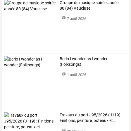
Groupe de musique soirée année
80 (84) Vaucluse
7 août 2026
Berio I wonder as I wonder
(Folksongs)
1 août 2026
Travaux
du
port
J95/2026
(J119)
:
Finitions,
peinture,
poteaux
et
…