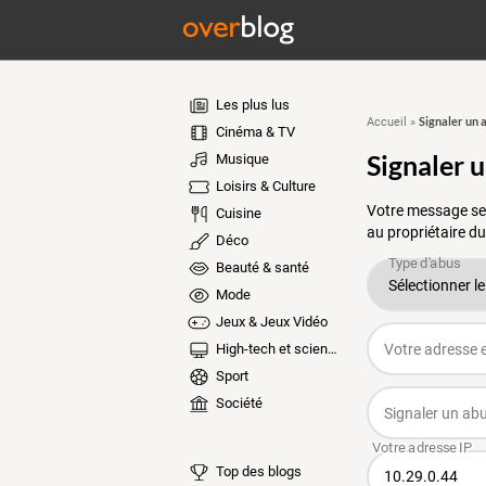
Les plus lus
Signaler un 
Accueil
»
Cinéma & TV
Signaler 
Musique
Loisirs & Culture
Votre message ser
Cuisine
au propriétaire du
Déco
Beauté & santé
Mode
Jeux & Jeux Vidéo
High-tech et sciences
Sport
Société
Top des blogs