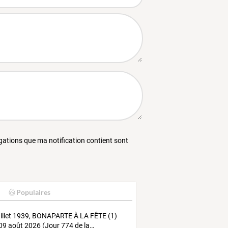
égations que ma notification contient sont
Populaires
illet
1939,
BONAPARTE
À
LA
FÊTE
(1)
09
août
2026
(Jour
774
de
la
…