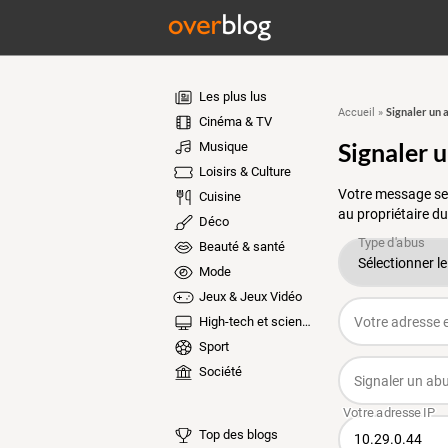
Les plus lus
Signaler un 
Accueil
»
Cinéma & TV
Signaler 
Musique
Loisirs & Culture
Votre message ser
Cuisine
au propriétaire du
Déco
Beauté & santé
Mode
Jeux & Jeux Vidéo
High-tech et sciences
Sport
Société
Top des blogs