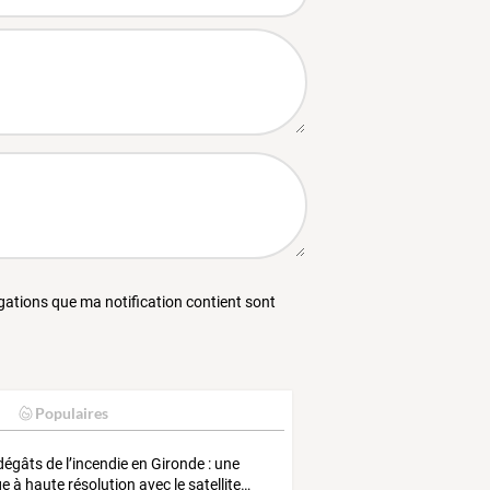
égations que ma notification contient sont
Populaires
dégâts
de
l’incendie
en
Gironde
:
une
ge
à
haute
résolution
avec
le
satellite
…