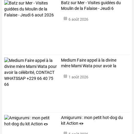
Batz
sur
Mer
-
Visites
guidées
du
Moulin
de
la
Falaise
-
Jeudi
6
aout
…
6 août 2026
Medium
Faire
appel
à
la
divine
mère
Mami
Wata
pour
avoir
la
célébrité,
…
1 août 2026
Amigurumi : mon petit hot-dog du
kit Action 🌭