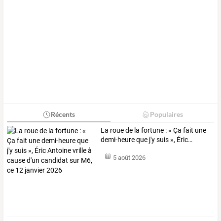
Récents
Populaires
La
roue
de
la
fortune
:
«
Ça
fait
une
demi-heure
que
j'y
suis
»,
Éric
…
5 août 2026