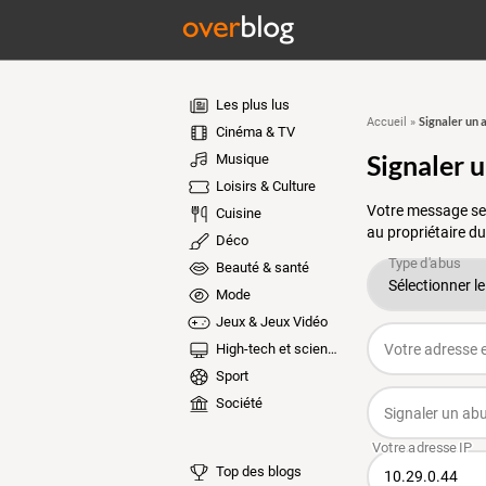
Les plus lus
Signaler un 
Accueil
»
Cinéma & TV
Signaler 
Musique
Loisirs & Culture
Votre message ser
Cuisine
au propriétaire du
Déco
Beauté & santé
Mode
Jeux & Jeux Vidéo
High-tech et sciences
Sport
Société
Top des blogs