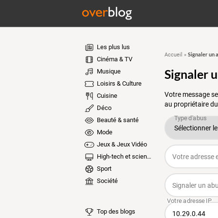
Les plus lus
Signaler un 
Accueil
»
Cinéma & TV
Signaler 
Musique
Loisirs & Culture
Votre message ser
Cuisine
au propriétaire du
Déco
Beauté & santé
Mode
Jeux & Jeux Vidéo
High-tech et sciences
Sport
Société
Top des blogs