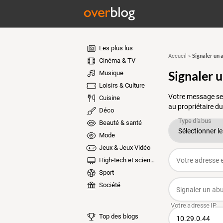
Les plus lus
Signaler un 
Accueil
»
Cinéma & TV
Signaler 
Musique
Loisirs & Culture
Votre message ser
Cuisine
au propriétaire du
Déco
Beauté & santé
Mode
Jeux & Jeux Vidéo
High-tech et sciences
Sport
Société
Top des blogs