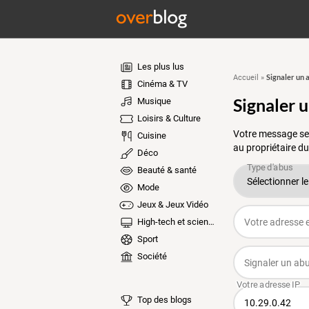
Les plus lus
Signaler un 
Accueil
»
Cinéma & TV
Signaler 
Musique
Loisirs & Culture
Votre message ser
Cuisine
au propriétaire du
Déco
Beauté & santé
Mode
Jeux & Jeux Vidéo
High-tech et sciences
Sport
Société
Top des blogs