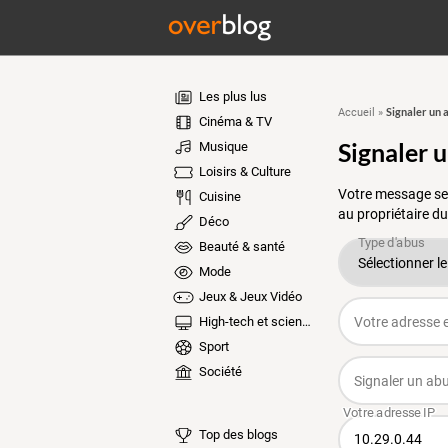
Les plus lus
Signaler un 
Accueil
»
Cinéma & TV
Signaler 
Musique
Loisirs & Culture
Votre message ser
Cuisine
au propriétaire du
Déco
Beauté & santé
Mode
Jeux & Jeux Vidéo
High-tech et sciences
Sport
Société
Top des blogs