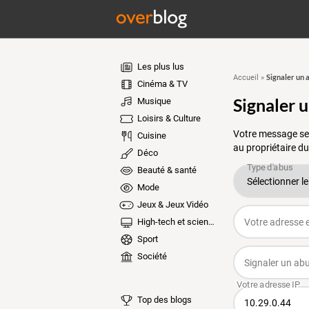
Les plus lus
Signaler un 
Accueil
»
Cinéma & TV
Signaler 
Musique
Loisirs & Culture
Votre message ser
Cuisine
au propriétaire du
Déco
Beauté & santé
Mode
Jeux & Jeux Vidéo
High-tech et sciences
Sport
Société
Top des blogs