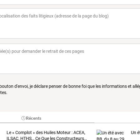
 bouton d'envoi, je déclare penser de bonne foi que les informations et all
tes.
Récents
Le
«
Complot
»
des
Huiles
Moteur
:
ACEA,
Un é
ILSAC,
HTHS…
Ce
Que
les
Constructeurs
…