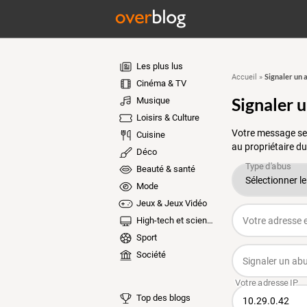
Les plus lus
Signaler un 
Accueil
»
Cinéma & TV
Signaler 
Musique
Loisirs & Culture
Votre message ser
Cuisine
au propriétaire du
Déco
Beauté & santé
Mode
Jeux & Jeux Vidéo
High-tech et sciences
Sport
Société
Top des blogs