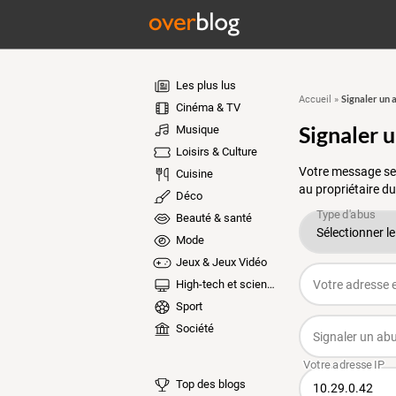
Les plus lus
Signaler un 
Accueil
»
Cinéma & TV
Signaler 
Musique
Loisirs & Culture
Votre message ser
Cuisine
au propriétaire du
Déco
Beauté & santé
Mode
Jeux & Jeux Vidéo
High-tech et sciences
Sport
Société
Top des blogs