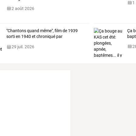
1
2 août 2026
"Chantons
quand
même",
film
de
1939
Ça b
sorti
en
1940
et
chroniqué
par
bapt
Christophe
…
28
29 juil. 2026