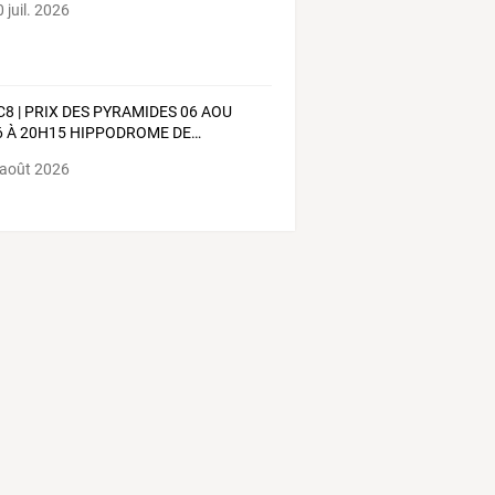
 juil. 2026
C8
|
PRIX
DES
PYRAMIDES
06
AOU
6
À
20H15
HIPPODROME
DE
…
 août 2026