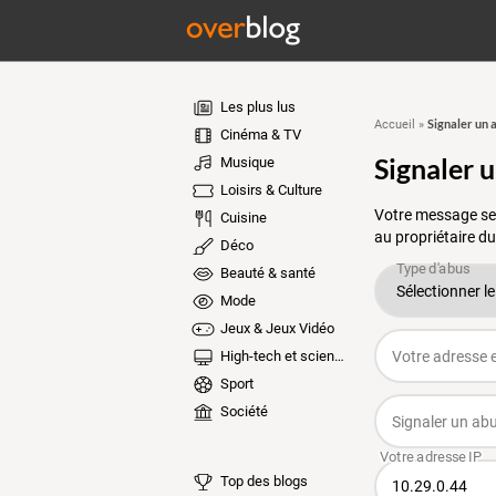
Les plus lus
Signaler un 
Accueil
»
Cinéma & TV
Signaler 
Musique
Loisirs & Culture
Votre message ser
Cuisine
au propriétaire du
Déco
Beauté & santé
Mode
Jeux & Jeux Vidéo
High-tech et sciences
Sport
Société
Top des blogs