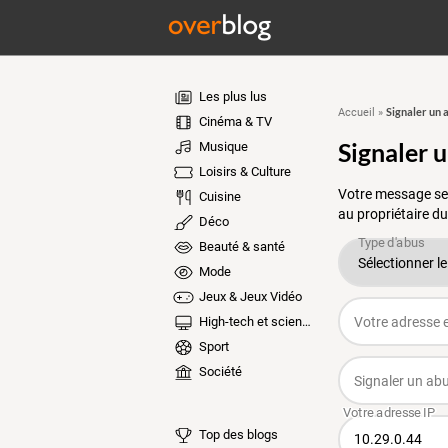
Les plus lus
Signaler un 
Accueil
»
Cinéma & TV
Signaler 
Musique
Loisirs & Culture
Votre message ser
Cuisine
au propriétaire du
Déco
Beauté & santé
Mode
Jeux & Jeux Vidéo
High-tech et sciences
Sport
Société
Top des blogs