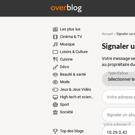
Les plus lus
Signaler un 
Accueil
»
Cinéma & TV
Signaler 
Musique
Loisirs & Culture
Votre message ser
Cuisine
au propriétaire du
Déco
Beauté & santé
Mode
Jeux & Jeux Vidéo
High-tech et sciences
Sport
Société
Top des blogs