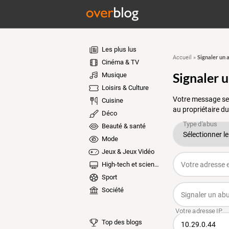
Les plus lus
Signaler un 
Accueil
»
Cinéma & TV
Signaler 
Musique
Loisirs & Culture
Votre message ser
Cuisine
au propriétaire du
Déco
Beauté & santé
Mode
Jeux & Jeux Vidéo
High-tech et sciences
Sport
Société
Top des blogs