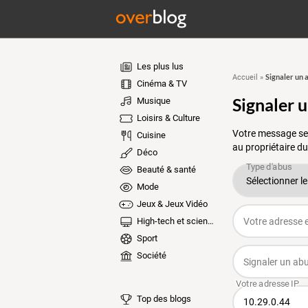
Les plus lus
Signaler un 
Accueil
»
Cinéma & TV
Signaler 
Musique
Loisirs & Culture
Votre message ser
Cuisine
au propriétaire du
Déco
Beauté & santé
Mode
Jeux & Jeux Vidéo
High-tech et sciences
Sport
Société
Top des blogs