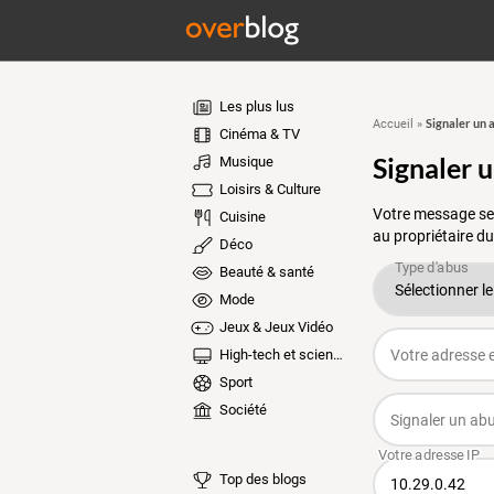
Les plus lus
Signaler un 
Accueil
»
Cinéma & TV
Signaler 
Musique
Loisirs & Culture
Votre message ser
Cuisine
au propriétaire du
Déco
Beauté & santé
Mode
Jeux & Jeux Vidéo
High-tech et sciences
Sport
Société
Top des blogs