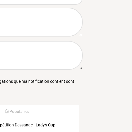
égations que ma notification contient sont
Populaires
étition Dessange - Lady's Cup