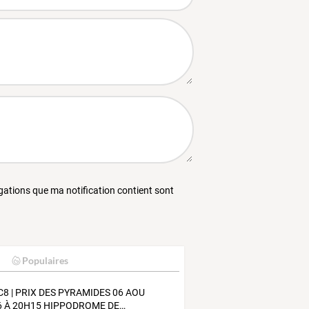
égations que ma notification contient sont
Populaires
C8
|
PRIX
DES
PYRAMIDES
06
AOU
6
À
20H15
HIPPODROME
DE
…