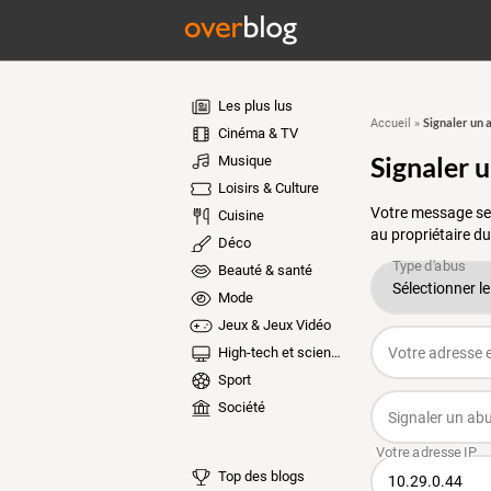
Les plus lus
Signaler un 
Accueil
»
Cinéma & TV
Signaler 
Musique
Loisirs & Culture
Votre message ser
Cuisine
au propriétaire du
Déco
Beauté & santé
Mode
Jeux & Jeux Vidéo
High-tech et sciences
Sport
Société
Top des blogs