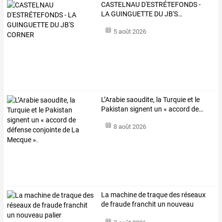
CASTELNAU
D'ESTRÉTEFONDS
-
LA
GUINGUETTE
DU
JB'S
…
5 août 2026
L’Arabie
saoudite,
la
Turquie
et
le
Pakistan
signent
un
«
accord
de
…
8 août 2026
La
machine
de
traque
des
réseaux
de
fraude
franchit
un
nouveau
palier
…