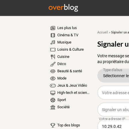
Les plus lus
Signaler un 
Accueil
»
Cinéma & TV
Signaler 
Musique
Loisirs & Culture
Votre message ser
Cuisine
au propriétaire du
Déco
Beauté & santé
Mode
Jeux & Jeux Vidéo
High-tech et sciences
Sport
Société
Top des blogs