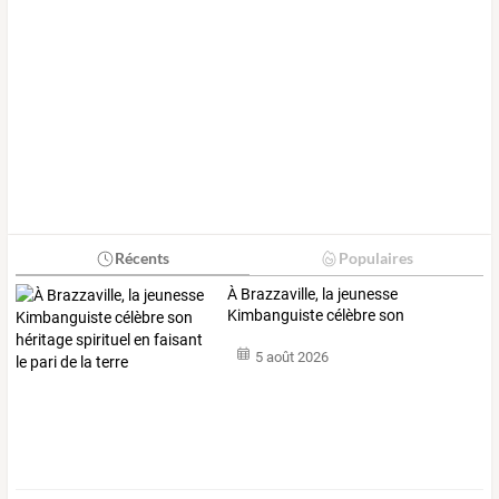
Récents
Populaires
À
Brazzaville,
la
jeunesse
Kimbanguiste
célèbre
son
héritage
…
5 août 2026