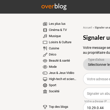
Les plus lus
Signaler un 
Accueil
»
Cinéma & TV
Signaler 
Musique
Loisirs & Culture
Votre message ser
Cuisine
au propriétaire du
Déco
Beauté & santé
Mode
Jeux & Jeux Vidéo
High-tech et sciences
Sport
Société
Top des blogs