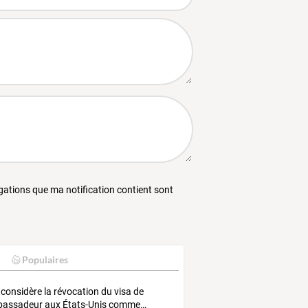
égations que ma notification contient sont
Populaires
considère
la
révocation
du
visa
de
bassadeur
aux
États-Unis
comme
…