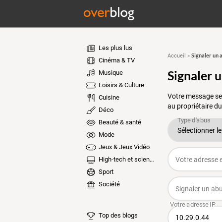
Les plus lus
Signaler un 
Accueil
»
Cinéma & TV
Signaler 
Musique
Loisirs & Culture
Votre message ser
Cuisine
au propriétaire du
Déco
Beauté & santé
Mode
Jeux & Jeux Vidéo
High-tech et sciences
Sport
Société
Top des blogs