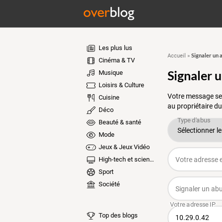
Les plus lus
Signaler un 
Accueil
»
Cinéma & TV
Signaler 
Musique
Loisirs & Culture
Votre message ser
Cuisine
au propriétaire du
Déco
Beauté & santé
Mode
Jeux & Jeux Vidéo
High-tech et sciences
Sport
Société
Top des blogs