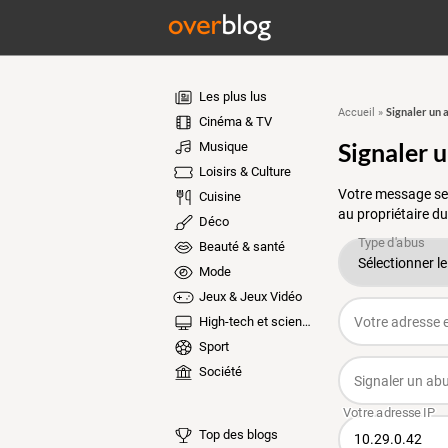
Les plus lus
Signaler un 
Accueil
»
Cinéma & TV
Signaler 
Musique
Loisirs & Culture
Votre message ser
Cuisine
au propriétaire du
Déco
Beauté & santé
Mode
Jeux & Jeux Vidéo
High-tech et sciences
Sport
Société
Top des blogs