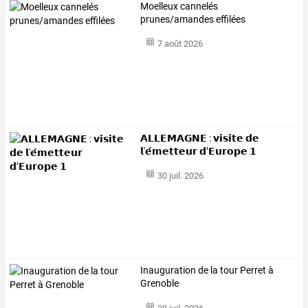
Moelleux cannelés
prunes/amandes effilées
7 août 2026
𝗔𝗟𝗟𝗘𝗠𝗔𝗚𝗡𝗘 : 𝘃𝗶𝘀𝗶𝘁𝗲 𝗱𝗲
𝗹'𝗲́𝗺𝗲𝘁𝘁𝗲𝘂𝗿 𝗱’𝗘𝘂𝗿𝗼𝗽𝗲 𝟭
30 juil. 2026
Inauguration de la tour Perret à
Grenoble