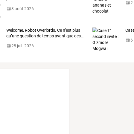
2
ministre
de
…
3 août 2026
Welcome,
Robot
Overlords.
Ce
n’est
plus
Case
qu’une
question
de
temps
avant
que
des
…
6
28 juil. 2026