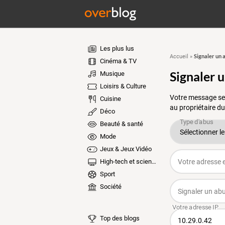
Les plus lus
Signaler un 
Accueil
»
Cinéma & TV
Signaler 
Musique
Loisirs & Culture
Votre message ser
Cuisine
au propriétaire du
Déco
Beauté & santé
Mode
Jeux & Jeux Vidéo
High-tech et sciences
Sport
Société
Top des blogs