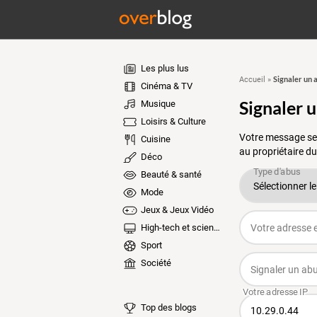
Les plus lus
Signaler un 
Accueil
»
Cinéma & TV
Signaler 
Musique
Loisirs & Culture
Votre message ser
Cuisine
au propriétaire du
Déco
Beauté & santé
Mode
Jeux & Jeux Vidéo
High-tech et sciences
Sport
Société
Top des blogs