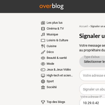
Les plus lus
Signaler un 
Accueil
»
Cinéma & TV
Signaler 
Musique
Loisirs & Culture
Votre message ser
Cuisine
au propriétaire du
Déco
Beauté & santé
Mode
Jeux & Jeux Vidéo
High-tech et sciences
Sport
Société
Top des blogs