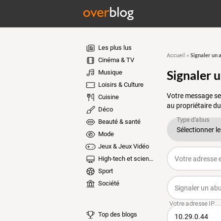
Les plus lus
Signaler un 
Accueil
»
Cinéma & TV
Signaler 
Musique
Loisirs & Culture
Votre message ser
Cuisine
au propriétaire du
Déco
Beauté & santé
Mode
Jeux & Jeux Vidéo
High-tech et sciences
Sport
Société
Top des blogs