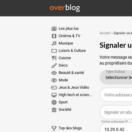
Les plus lus
Signaler un 
Accueil
»
Cinéma & TV
Signaler 
Musique
Loisirs & Culture
Votre message ser
Cuisine
au propriétaire du
Déco
Beauté & santé
Mode
Jeux & Jeux Vidéo
High-tech et sciences
Sport
Société
Top des blogs