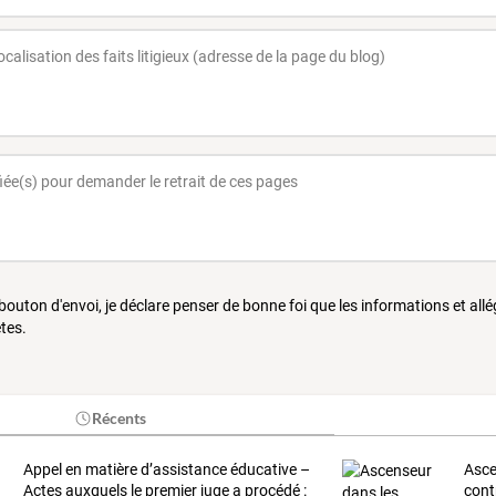
 bouton d'envoi, je déclare penser de bonne foi que les informations et all
tes.
Récents
Appel
en
matière
d’assistance
éducative
–
Asc
Actes
auxquels
le
premier
juge
a
procédé
:
cont