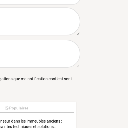
égations que ma notification contient sont
Populaires
enseur
dans
les
immeubles
anciens
:
raintes
techniques
et
solutions
…