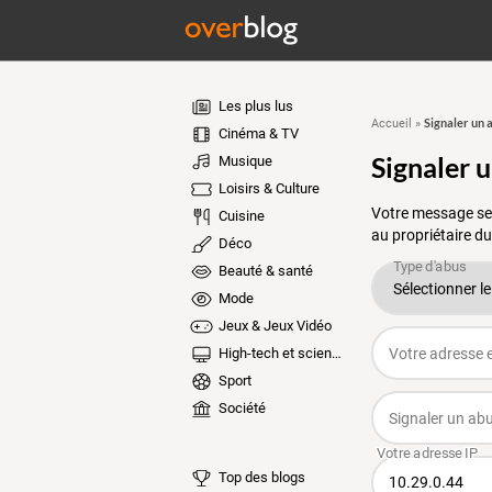
Les plus lus
Signaler un 
Accueil
»
Cinéma & TV
Signaler 
Musique
Loisirs & Culture
Votre message ser
Cuisine
au propriétaire du
Déco
Beauté & santé
Mode
Jeux & Jeux Vidéo
High-tech et sciences
Sport
Société
Top des blogs