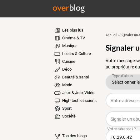
Les plus lus
Signaler un 
Accueil
»
Cinéma & TV
Signaler 
Musique
Loisirs & Culture
Votre message ser
Cuisine
au propriétaire du
Déco
Beauté & santé
Mode
Jeux & Jeux Vidéo
High-tech et sciences
Sport
Société
Top des blogs