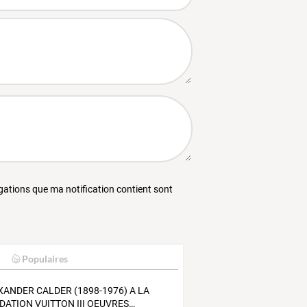
égations que ma notification contient sont
Populaires
XANDER
CALDER
(1898-1976)
A
LA
DATION
VUITTON
III
OEUVRES
…