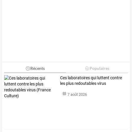
Récents
Populaires
Ces
laboratoires
qui
luttent
contre
les
plus
redoutables
virus
(France
…
7 août 2026