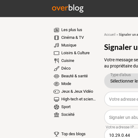
Les plus lus
Signaler un 
Accueil
»
Cinéma & TV
Signaler 
Musique
Loisirs & Culture
Votre message ser
Cuisine
au propriétaire du
Déco
Beauté & santé
Mode
Jeux & Jeux Vidéo
High-tech et sciences
Sport
Société
Top des blogs