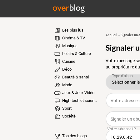
Les plus lus
Signaler un 
Accueil
»
Cinéma & TV
Signaler 
Musique
Loisirs & Culture
Votre message ser
Cuisine
au propriétaire du
Déco
Beauté & santé
Mode
Jeux & Jeux Vidéo
High-tech et sciences
Sport
Société
Top des blogs