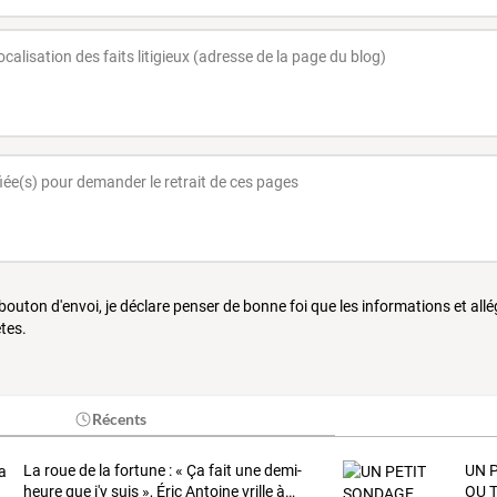
 bouton d'envoi, je déclare penser de bonne foi que les informations et all
tes.
Récents
La
roue
de
la
fortune
:
«
Ça
fait
une
demi-
UN 
heure
que
j'y
suis
»,
Éric
Antoine
vrille
à
…
OU 