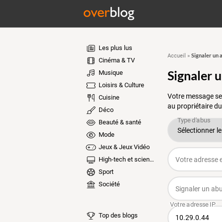
Les plus lus
Signaler un 
Accueil
»
Cinéma & TV
Signaler 
Musique
Loisirs & Culture
Votre message ser
Cuisine
au propriétaire du
Déco
Beauté & santé
Mode
Jeux & Jeux Vidéo
High-tech et sciences
Sport
Société
Top des blogs