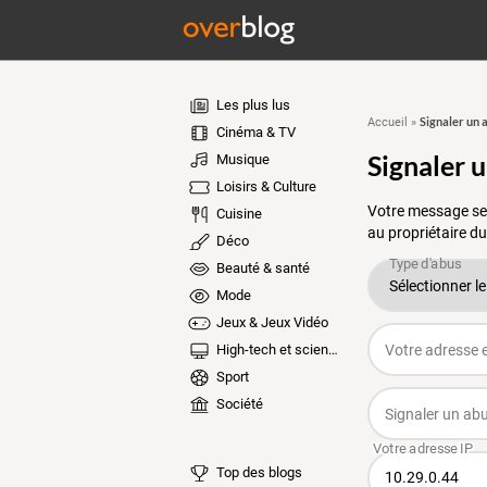
Les plus lus
Signaler un 
Accueil
»
Cinéma & TV
Signaler 
Musique
Loisirs & Culture
Votre message ser
Cuisine
au propriétaire du
Déco
Beauté & santé
Mode
Jeux & Jeux Vidéo
High-tech et sciences
Sport
Société
Top des blogs