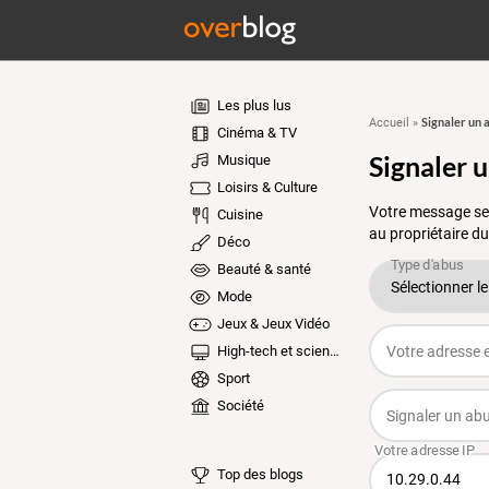
Les plus lus
Signaler un 
Accueil
»
Cinéma & TV
Signaler 
Musique
Loisirs & Culture
Votre message ser
Cuisine
au propriétaire du
Déco
Beauté & santé
Mode
Jeux & Jeux Vidéo
High-tech et sciences
Sport
Société
Top des blogs