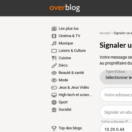
Les plus lus
Signaler un 
Accueil
»
Cinéma & TV
Signaler 
Musique
Loisirs & Culture
Votre message ser
Cuisine
au propriétaire du
Déco
Beauté & santé
Mode
Jeux & Jeux Vidéo
High-tech et sciences
Sport
Société
Top des blogs