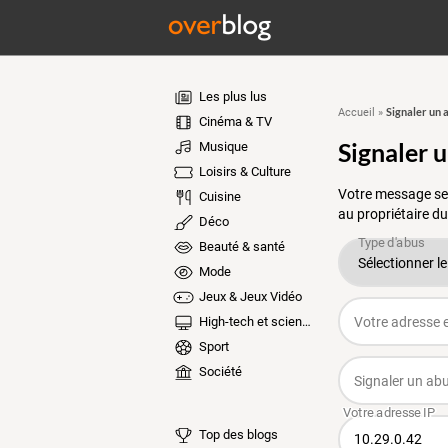
Les plus lus
Signaler un 
Accueil
»
Cinéma & TV
Signaler 
Musique
Loisirs & Culture
Votre message ser
Cuisine
au propriétaire du
Déco
Beauté & santé
Mode
Jeux & Jeux Vidéo
High-tech et sciences
Sport
Société
Top des blogs