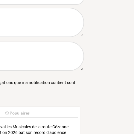
égations que ma notification contient sont
Populaires
ival
les
Musicales
de
la
route
Cézanne
ition
2026
bat
son
record
d'audience