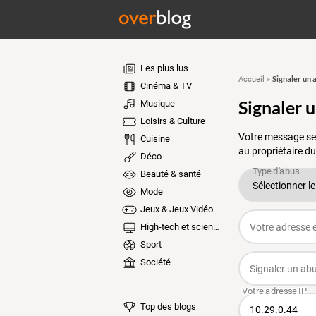
Les plus lus
Signaler un 
Accueil
»
Cinéma & TV
Signaler 
Musique
Loisirs & Culture
Votre message ser
Cuisine
au propriétaire du
Déco
Beauté & santé
Mode
Jeux & Jeux Vidéo
High-tech et sciences
Sport
Société
Top des blogs