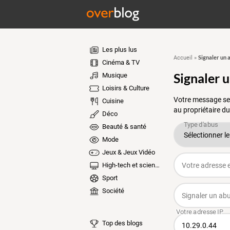
Les plus lus
Signaler un 
Accueil
»
Cinéma & TV
Signaler 
Musique
Loisirs & Culture
Votre message ser
Cuisine
au propriétaire du
Déco
Beauté & santé
Mode
Jeux & Jeux Vidéo
High-tech et sciences
Sport
Société
Top des blogs