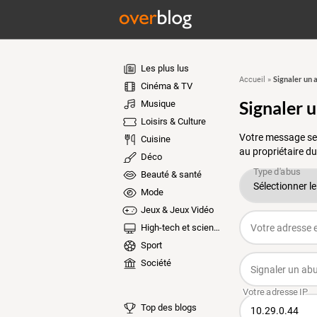
Les plus lus
Signaler un 
Accueil
»
Cinéma & TV
Signaler 
Musique
Loisirs & Culture
Votre message ser
Cuisine
au propriétaire du
Déco
Beauté & santé
Mode
Jeux & Jeux Vidéo
High-tech et sciences
Sport
Société
Top des blogs