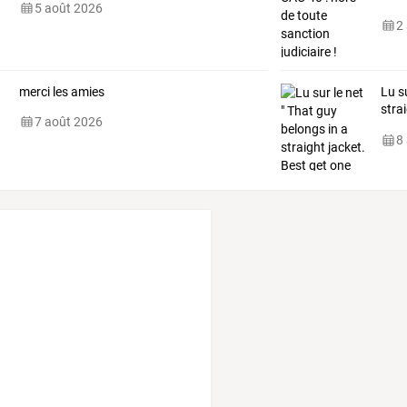
5 août 2026
2
merci les amies
Lu
s
stra
7 août 2026
pro
8