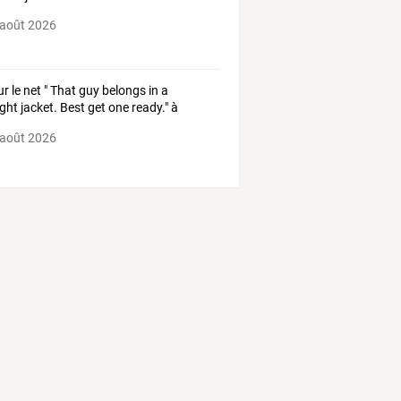
 août 2026
ur
le
net
"
That
guy
belongs
in
a
ight
jacket.
Best
get
one
ready."
à
pos
de
…
 août 2026