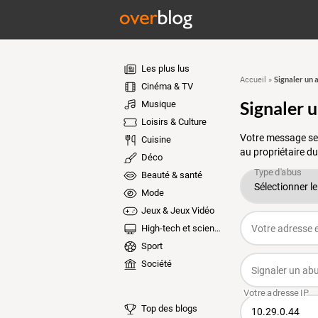
Les plus lus
Signaler un 
Accueil
»
Cinéma & TV
Signaler 
Musique
Loisirs & Culture
Votre message ser
Cuisine
au propriétaire du
Déco
Beauté & santé
Mode
Jeux & Jeux Vidéo
High-tech et sciences
Sport
Société
Top des blogs