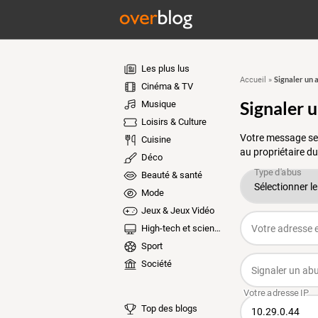
Les plus lus
Signaler un 
Accueil
»
Cinéma & TV
Signaler 
Musique
Loisirs & Culture
Votre message ser
Cuisine
au propriétaire du
Déco
Beauté & santé
Mode
Jeux & Jeux Vidéo
High-tech et sciences
Sport
Société
Top des blogs